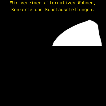
Wir vereinen alternatives Wohnen,
Konzerte und Kunstausstellungen.
Fügen Sie hier eine Produktbeschreibung hinzu, die für Ihre
Kunden nützlich ist. Fügen Sie die herausragenden
Eigenschaften dieses Artikels hinzu, die die Kunden dazu
bringen können, es zu kaufen. Schreiben Sie einen eigenen
Text und gestalten Sie ihn in den- Eigenschaften auf der
Registerkarte Style.